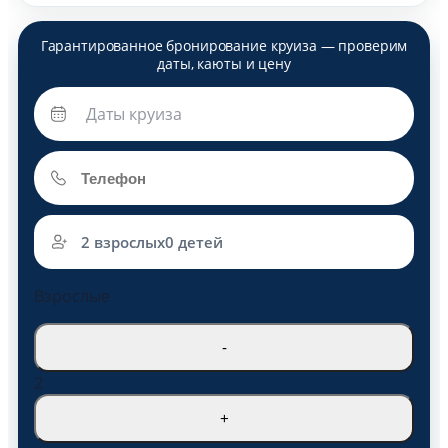
2 взрослых
0 детей
Взрослые
-
2
+