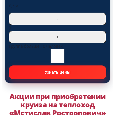
Дети
-
0
+
Группа больше 10 человек
Акции при приобретении
круиза на теплоход
«Мстислав Ростропович»