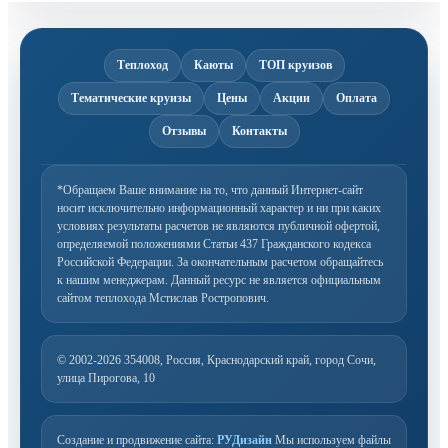
Теплоход
Каюты
ТОП круизов
Тематические круизы
Цены
Акции
Оплата
Отзывы
Контакты
*Обращаем Ваше внимание на то, что данный Интернет-сайт
носит исключительно информационный
характер и ни при каких
условиях результаты расчетов не являются публичной офертой,
определяемой
положениями Статьи 437 Гражданского кодекса
Российской Федерации. За окончательным расчетом
обращайтесь
к нашим менеджерам. Данный ресурс не является официальным
сайтом теплохода Мстислав Ростропович.
© 2002-2026
354008, Россия, Краснодарский край, город Сочи,
улица Пирогова, 10
Создание и продвижение сайта:
РУДизайн
Мы используем файлы