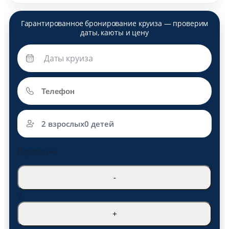
2 взрослых
0 детей
Взрослые
-
2
+