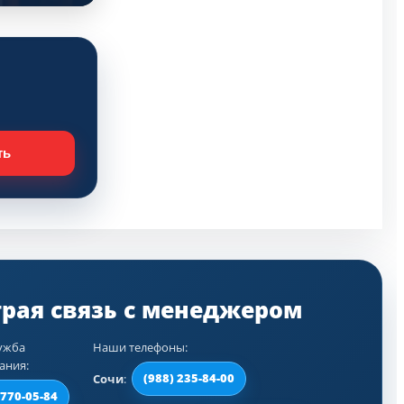
ть
ужба
Наши телефоны:
ания:
Сочи
:
(988) 235-84-00
 770-05-84