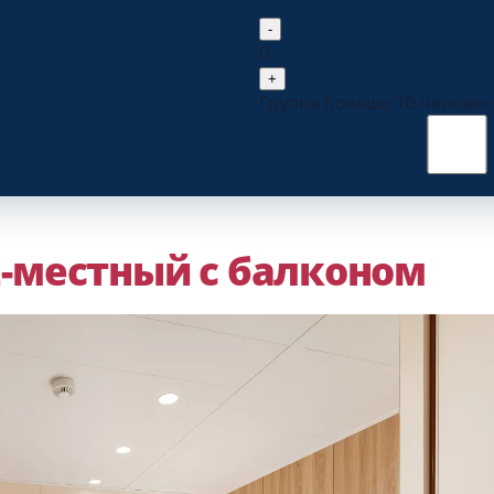
-
0
+
Группа больше 10 человек
2-местный с балконом