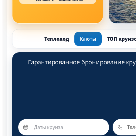
Теплоход
Каюты
ТОП круиз