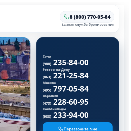
8 (800) 770-05-84
Единая служба бронирования
Сочи
235-84-00
(988)
Ростов-на-Дону
221-25-84
(863)
Москва
797-05-84
(495)
Воронеж
228-60-95
(473)
КавМинВоды
233-94-00
(988)
Перезвоните мне