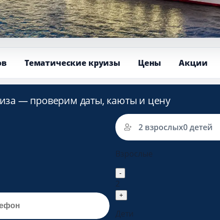
ов
Тематические круизы
Цены
Акции
2 взрослых
0 детей
Взрослые
-
2
+
Дети