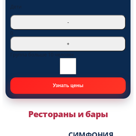
Дети
-
0
+
Группа больше 10 человек
Рестораны и бары
СИМФОНИЯ