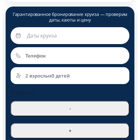
2 взрослых
0 детей
Взрослые
-
2
+