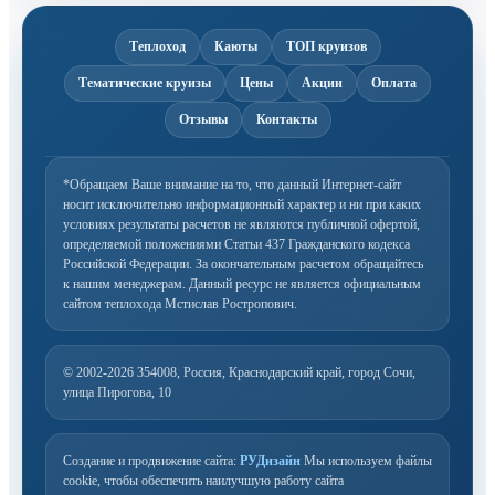
Теплоход
Каюты
ТОП круизов
Тематические круизы
Цены
Акции
Оплата
Отзывы
Контакты
*Обращаем Ваше внимание на то, что данный Интернет-сайт
носит исключительно информационный
характер и ни при каких
условиях результаты расчетов не являются публичной офертой,
определяемой
положениями Статьи 437 Гражданского кодекса
Российской Федерации. За окончательным расчетом
обращайтесь
к нашим менеджерам. Данный ресурс не является официальным
сайтом теплохода Мстислав Ростропович.
© 2002-2026
354008, Россия, Краснодарский край, город Сочи,
улица Пирогова, 10
Создание и продвижение сайта:
РУДизайн
Мы используем файлы
cookie, чтобы обеспечить наилучшую работу сайта